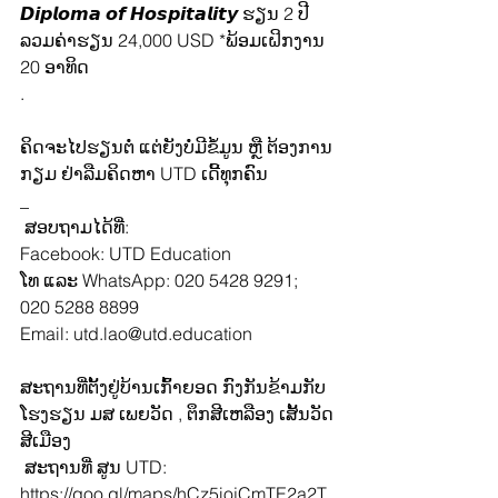
𝘿𝙞𝙥𝙡𝙤𝙢𝙖 𝙤𝙛 𝙃𝙤𝙨𝙥𝙞𝙩𝙖𝙡𝙞𝙩𝙮 ຮຽນ 2 ປີ 
ລວມຄ່າຮຽນ 24,000 USD *ພ້ອມເຝິກງານ 
20 ອາທິດ
.
ຄິດຈະໄປຮຽນຕໍ່ ແຕ່ຍັງບໍ່ມີຂໍ້ມູນ ຫຼື ຕ້ອງການ
ກຽມ ຢ່າລືມຄິດຫາ UTD ເດີ້ທຸກຄົນ
_
 ສອບຖາມໄດ້ທີ່:
Facebook: UTD Education
ໂທ ແລະ WhatsApp: 020 5428 9291; 
020 5288 8899
Email: 
utd.lao@utd.education
ສະຖານທີ່ຕັ້ງຢູ່ບ້ານເກົ້າຍອດ ກົງກັນຂ້າມກັບ
ໂຮງຮຽນ ມສ ເພຍວັດ , ຕຶກສີເຫລືອງ ເສັ້ນວັດ
ສີເມືອງ
 ສະຖານທີ່ ສູນ UTD: 
https://goo.gl/maps/hCz5iojCmTE2a2T