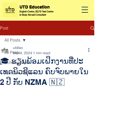
UTD Education
English Centre, IELTS Test Centre
&
Study Abroad Consultant
Post
All Posts
utdlao
All Posts
Mar 4, 2024
1 min read
🎓 ຮຽນພ້ອມເຝິກງານທີ່ປະ
Scholarships
ເທດນິວຊີແລນ ຄົບຈົບພາຍໃນ
Summer Camp
2 ປີ ກັບ NZMA 🇳🇿