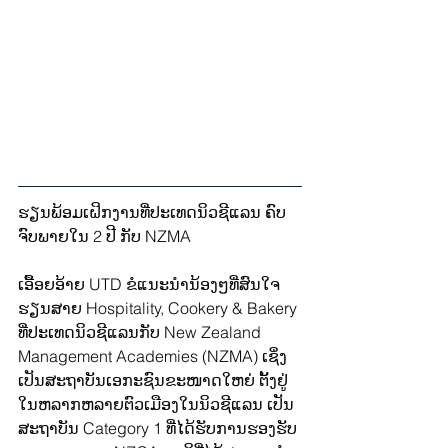
ຮຽນພ້ອມເຝິກງານທີ່ປະເທດນິວຊີແລນ ຄົບ
ຈົບພາຍໃນ 2 ປີ ກັບ NZMA 
ເອື້ອຍອ້າຍ UTD ຂໍແນະນຳນ້ອງໆທີ່ສົນໃຈ
ຮຽນສາຍ Hospitality, Cookery & Bakery 
ທີ່ປະເທດນິວຊີແລນກັບ New Zealand 
Management Academies (NZMA) ເຊິ່ງ
ເປັນສະຖາບັນເອກະຊົນຂະໜາດໃຫຍ່ ຕັ້ງຢູ່
ໃນຫລາກຫລາຍຕົວເມືອງໃນນິວຊີແລນ ເປັນ
ສະຖາບັນ Category 1 ທີ່ໄດ້ຮັບການຮອງຮັບ