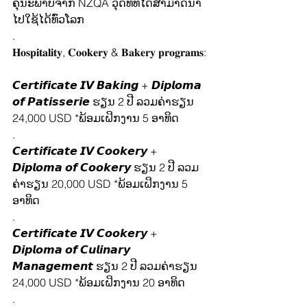
ຄຸນະພາບຈາກ NZQA ວຸດທິທີ່ໄດ້ສາມາດນຳ
ໄປໃຊ້ໄດ້ທົ່ວໂລກ
.
𝐇𝐨𝐬𝐩𝐢𝐭𝐚𝐥𝐢𝐭𝐲, 𝐂𝐨𝐨𝐤𝐞𝐫𝐲 & 𝐁𝐚𝐤𝐞𝐫𝐲 𝐩𝐫𝐨𝐠𝐫𝐚𝐦𝐬:
𝘾𝙚𝙧𝙩𝙞𝙛𝙞𝙘𝙖𝙩𝙚 𝙄𝙑 𝘽𝙖𝙠𝙞𝙣𝙜 + 𝘿𝙞𝙥𝙡𝙤𝙢𝙖 
𝙤𝙛 𝙋𝙖𝙩𝙞𝙨𝙨𝙚𝙧𝙞𝙚 ຮຽນ 2 ປີ ລວມຄ່າຮຽນ 
24,000 USD *ພ້ອມເຝິກງານ 5 ອາທິດ
.
𝘾𝙚𝙧𝙩𝙞𝙛𝙞𝙘𝙖𝙩𝙚 𝙄𝙑 𝘾𝙤𝙤𝙠𝙚𝙧𝙮 + 
𝘿𝙞𝙥𝙡𝙤𝙢𝙖 𝙤𝙛 𝘾𝙤𝙤𝙠𝙚𝙧𝙮 ຮຽນ 2 ປີ ລວມ
ຄ່າຮຽນ 20,000 USD *ພ້ອມເຝິກງານ 5 
ອາທິດ
.
𝘾𝙚𝙧𝙩𝙞𝙛𝙞𝙘𝙖𝙩𝙚 𝙄𝙑 𝘾𝙤𝙤𝙠𝙚𝙧𝙮 + 
𝘿𝙞𝙥𝙡𝙤𝙢𝙖 𝙤𝙛 𝘾𝙪𝙡𝙞𝙣𝙖𝙧𝙮 
𝙈𝙖𝙣𝙖𝙜𝙚𝙢𝙚𝙣𝙩 ຮຽນ 2 ປີ ລວມຄ່າຮຽນ 
24,000 USD *ພ້ອມເຝິກງານ 20 ອາທິດ
.